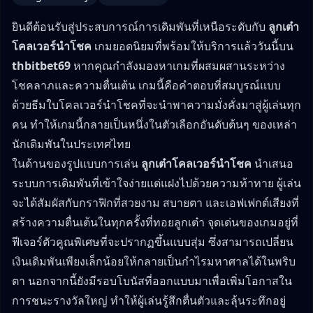
ยินดีต้อนรับสู่ประสบการณ์การเดิมพันที่เหนือระดับกับ
ลูกเต๋า
โคลเวอร์นำโชค
เกมยอดนิยมที่พร้อมให้บริการแล้ววันนี้บน
thbitbet69
หากคุณกำลังมองหาเกมที่ผสมผสานระหว่าง
โชคลาภและความตื่นเต้น เกมนี้คือคำตอบที่สมบูรณ์แบบ
ด้วยธีมใบโคลเวอร์นำโชคที่จะนำพาความมั่งคั่งมาสู่ผู้เล่นทุก
คน ทำให้เกมนี้กลายเป็นหนึ่งในตัวเลือกอันดับต้นๆ ของเหล่า
นักเดิมพันในประเทศไทย
ในด้านของรูปแบบการเล่น
ลูกเต๋าโคลเวอร์นำโชค
นำเสนอ
ระบบการเดิมพันที่เข้าใจง่ายแต่แฝงไปด้วยความท้าทาย ผู้เล่น
จะได้สัมผัสกับกราฟิกที่สวยงาม สบายตา และเอฟเฟกต์เสียงที่
สร้างความตื่นเต้นในทุกครั้งที่ทอยลูกเต๋า จุดเด่นของเกมอยู่ที่
ฟีเจอร์ตัวคูณพิเศษที่จะปรากฏขึ้นแบบสุ่ม ซึ่งสามารถเปลี่ยน
เงินเดิมพันเพียงเล็กน้อยให้กลายเป็นกำไรมหาศาลได้ในพริบ
ตา นอกจากนี้ยังมีรอบโบนัสที่ออกแบบมาเพื่อเพิ่มโอกาสใน
การชนะรางวัลใหญ่ ทำให้ผู้เล่นรู้สึกตื่นตัวและลุ้นระทึกอยู่